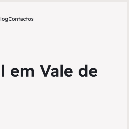
log
Contactos
l em Vale de