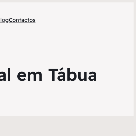
log
Contactos
al em Tábua