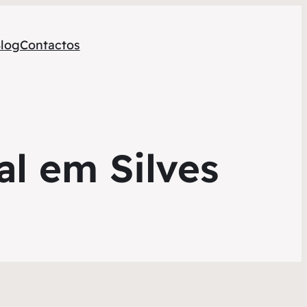
log
Contactos
al em Silves