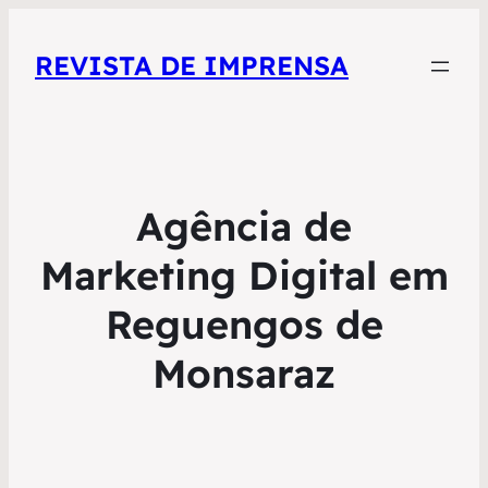
REVISTA DE IMPRENSA
Agência de
Marketing Digital em
Reguengos de
Monsaraz