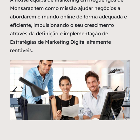
Monsaraz tem como missão ajudar negócios a
abordarem o mundo online de forma adequada e
eficiente, impulsionando o seu crescimento
através da definição e implementação de
Estratégias de Marketing Digital altamente
rentáveis.