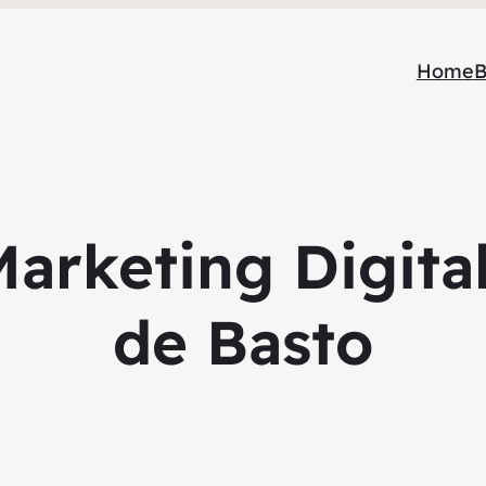
Home
B
arketing Digita
de Basto