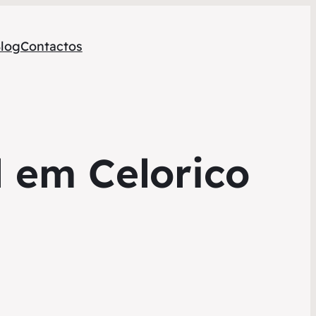
log
Contactos
l em Celorico