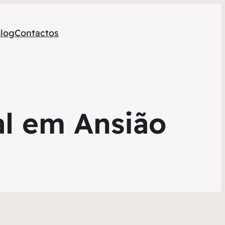
log
Contactos
al em Ansião