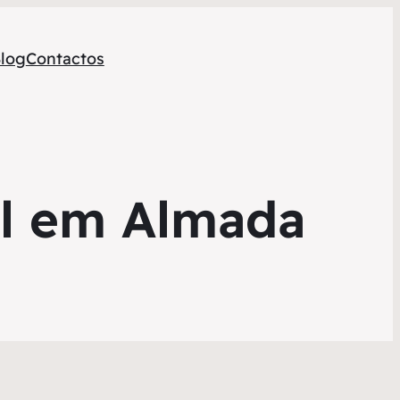
log
Contactos
al em Almada